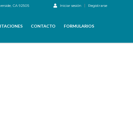
verside, CA 92505
Iniciar sesión
Registrarse
ITACIONES
CONTACTO
FORMULARIOS