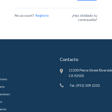
No account?
Registro
¿Has olvidado tu
contraseña?
Contacto
11330 Pierce Street Riverside
CA 92505
lismo
Tel.: (951) 509 2233
ario
aciones
to
arios