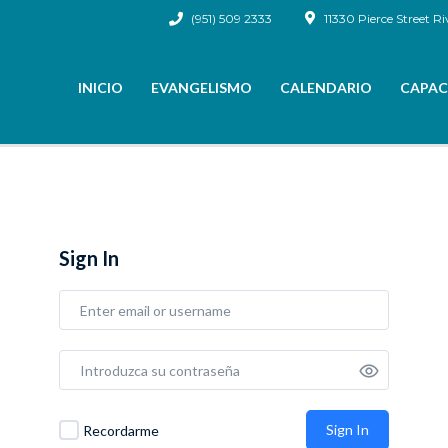
(951) 509 2333
11330 Pierce Street Ri
INICIO
EVANGELISMO
CALENDARIO
CAPAC
Sign In
Sign In
Recordarme