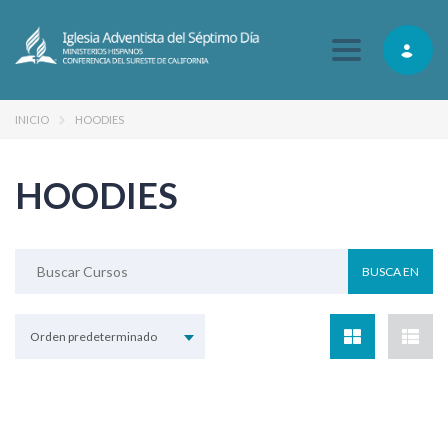
Toggle navig
INICIO
HOODIES
HOODIES
Orden predeterminado