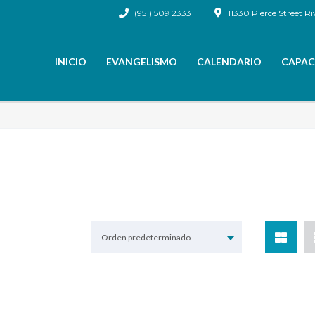
(951) 509 2333
11330 Pierce Street Ri
INICIO
EVANGELISMO
CALENDARIO
CAPAC
Orden predeterminado