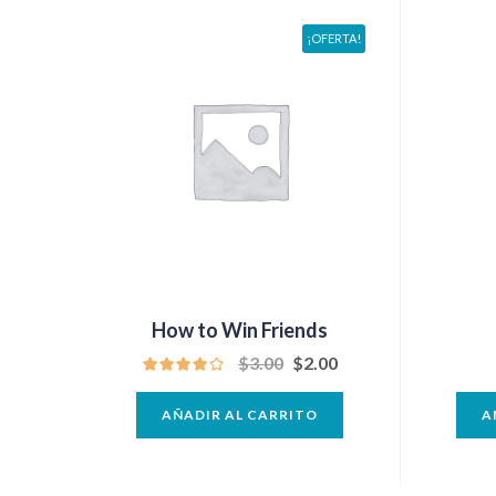
¡OFERTA!
How to Win Friends
$
3.00
$
2.00
AÑADIR AL CARRITO
A