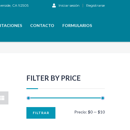
verside, CA 92505
Iniciar sesión
Registrarse
ITACIONES
CONTACTO
FORMULARIOS
FILTER BY PRICE
Precio:
$0
—
$10
FILTRAR