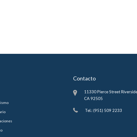
Contacto
11330 Pierce Street Riverside
CA 92505
lismo
Tel.: (951) 509 2233
ario
aciones
to