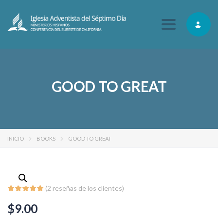
Toggle navig
GOOD TO GREAT
INICIO
BOOKS
GOOD TO GREAT
(
2
reseñas de los clientes)
$
9.00