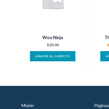
Woo Ninja
Th
$
20.00
AÑADIR AL CARRITO
A
Misión
Páginas