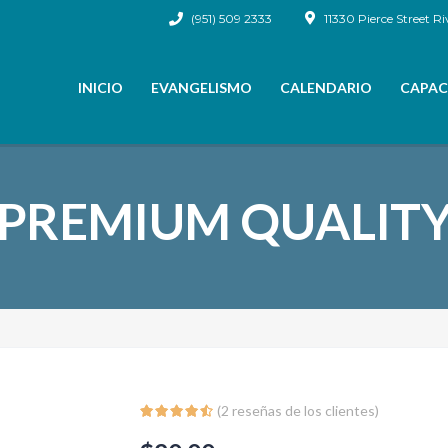
(951) 509 2333
11330 Pierce Street Ri
INICIO
EVANGELISMO
CALENDARIO
CAPAC
PREMIUM QUALIT
(
2
reseñas de los clientes)