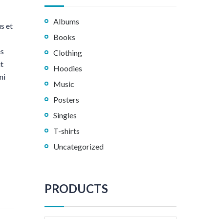
Albums
s et
Books
es
Clothing
it
Hoodies
mi
Music
Posters
Singles
T-shirts
Uncategorized
PRODUCTS