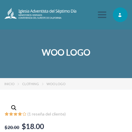
Toggle navig
WOO LOGO
INICIO
CLOTHING
WOO LOGO
(
1
reseña del cliente)
$
18.00
$
20.00